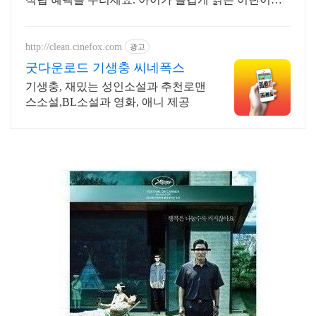
서, 흥미진진한 내용이 독서 습관을 키워줍니다.
http://clean.cinefox.com
광고
굿다운로드 기생충 씨네폭스
기생충, 재밌는 성인소설과 추천로맨
스소설,BL소설과 영화, 애니 제공